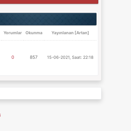
Yorumlar
Okunma
Yayınlanan
[
Artan
]
0
857
15-06-2021, Saat: 22:18
i
MyBB