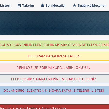
Listesi
Takvim
Son Mesajlar
Bugünkü Mesajlar
BUHAR - GÜVENİLİR ELEKTRONİK SİGARA SİPARİŞ SİTESİ ÖNERİMİ
TELEGRAM KANALIMIZA KATILIN
YENİ ÜYELER FORUM KURALLARINI OKUYUN
ELEKTRONİK SİGARA ÜZERİNE MERAK ETTİKLERİNİZ
DOLANDIRICI ELEKTRONİK SİGARA SATAN SİTELERİN LİSTESİ
k Forumu
Arama Sayfası
Arama Sonuçları