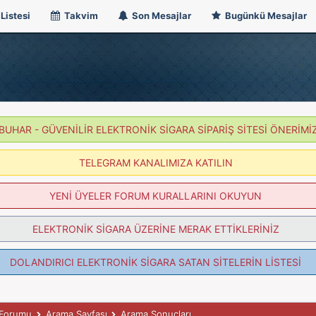
Listesi
Takvim
Son Mesajlar
Bugünkü Mesajlar
BUHAR - GÜVENİLİR ELEKTRONİK SİGARA SİPARİŞ SİTESİ ÖNERİMİ
TELEGRAM KANALIMIZA KATILIN
YENİ ÜYELER FORUM KURALLARINI OKUYUN
ELEKTRONİK SİGARA ÜZERİNE MERAK ETTİKLERİNİZ
DOLANDIRICI ELEKTRONİK SİGARA SATAN SİTELERİN LİSTESİ
k Forumu
Arama Sayfası
Arama Sonuçları