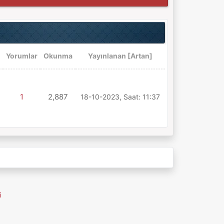
Yorumlar
Okunma
Yayınlanan
[
Artan
]
1
2,887
18-10-2023, Saat: 11:37
i
MyBB