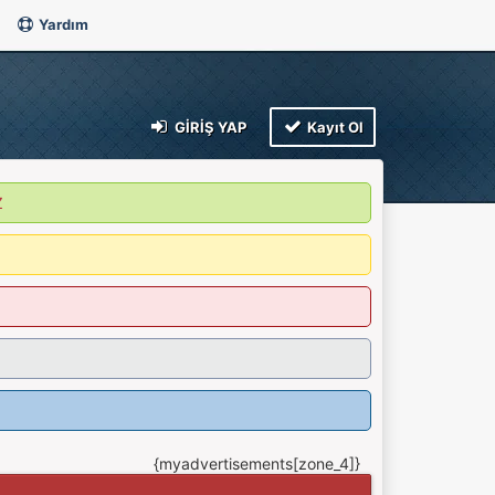
Yardım
GIRIŞ YAP
Kayıt Ol
Z
{myadvertisements[zone_4]}