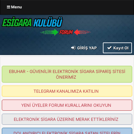
Menu
GIRIŞ YAP
Kayıt Ol
EBUHAR - GÜVENİLİR ELEKTRONİK SİGARA SİPARİŞ SİTESİ
ÖNERİMİZ
TELEGRAM KANALIMIZA KATILIN
YENİ ÜYELER FORUM KURALLARINI OKUYUN
ELEKTRONİK SİGARA ÜZERİNE MERAK ETTİKLERİNİZ
DOLANDIRICI ELEKTRONİK SİGARA SATAN SİTELERİN