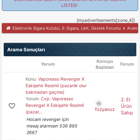
LİSTESİ
{myadvertisements[zone_4]}
Elektronik Sigara Kulübü, E-Sigara, Likit, Destek Forumu
Arama 
Arama Sonuçları
Konuyu
Yorum
Forum
Başlatan
Konu:
Vaporesso Revenger X
Eskişehir Resimli (pazarlık olur
bakmadan geçme)
Yorum:
Cvp: Vaporesso
2. El
Revenger X Eskişehir Resimli
Ürün
fozyavuz
(pazar...
Satışı
Hocam revenger için
mesaj atarmısın 536 885
2667