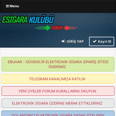
Menu
GIRIŞ YAP
Kayıt Ol
EBUHAR - GÜVENİLİR ELEKTRONİK SİGARA SİPARİŞ SİTESİ
ÖNERİMİZ
TELEGRAM KANALIMIZA KATILIN
YENİ ÜYELER FORUM KURALLARINI OKUYUN
ELEKTRONİK SİGARA ÜZERİNE MERAK ETTİKLERİNİZ
DOLANDIRICI ELEKTRONİK SİGARA SATAN SİTELERİN