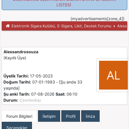
LİSTESİ
{myadvertisements[zone_4]}
Elektronik Sigara Kulübü, E-Sigara, Likit, Destek Forumu
Alessan
Alessandrosouza
(Kayıtlı Üye)
Üyelik Tarihi:
17-05-2023
Doğum Tarihi:
07-01-1993 - [Şu anda 33
yaşında]
Şu anki Tarih:
07-08-2026
Saat:
06:10
Durum:
Çevrimdışı
Forum Bilgileri
İletişim
Profil
İmza
Seçenekler