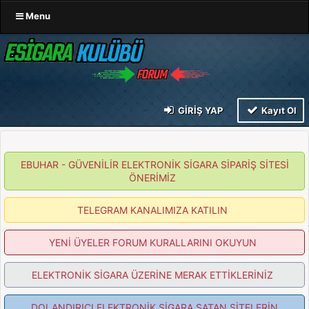
Menu
GIRIŞ YAP
Kayıt Ol
EBUHAR - GÜVENİLİR ELEKTRONİK SİGARA SİPARİŞ SİTESİ
ÖNERİMİZ
TELEGRAM KANALIMIZA KATILIN
YENİ ÜYELER FORUM KURALLARINI OKUYUN
ELEKTRONİK SİGARA ÜZERİNE MERAK ETTİKLERİNİZ
DOLANDIRICI ELEKTRONİK SİGARA SATAN SİTELERİN