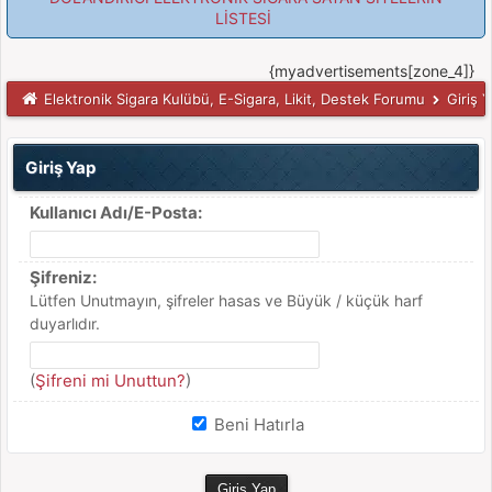
LİSTESİ
{myadvertisements[zone_4]}
Elektronik Sigara Kulübü, E-Sigara, Likit, Destek Forumu
Giriş 
Giriş Yap
Kullanıcı Adı/E-Posta:
Şifreniz:
Lütfen Unutmayın, şifreler hasas ve Büyük / küçük harf
duyarlıdır.
(
Şifreni mi Unuttun?
)
Beni Hatırla