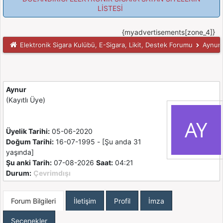
LİSTESİ
{myadvertisements[zone_4]}
Elektronik Sigara Kulübü, E-Sigara, Likit, Destek Forumu
Aynur, 
Aynur
(Kayıtlı Üye)
Üyelik Tarihi:
05-06-2020
Doğum Tarihi:
16-07-1995 - [Şu anda 31
yaşında]
Şu anki Tarih:
07-08-2026
Saat:
04:21
Durum:
Çevrimdışı
Forum Bilgileri
İletişim
Profil
İmza
Seçenekler