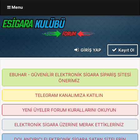
Menu
GIRIŞ YAP
Kayıt Ol
EBUHAR - GÜVENİLİR ELEKTRONİK SİGARA SİPARİŞ SİTESİ
ÖNERİMİZ
TELEGRAM KANALIMIZA KATILIN
YENİ ÜYELER FORUM KURALLARINI OKUYUN
ELEKTRONİK SİGARA ÜZERİNE MERAK ETTİKLERİNİZ
DOLANDIRICI ELEKTRONİK SİGARA SATAN SİTELERİN