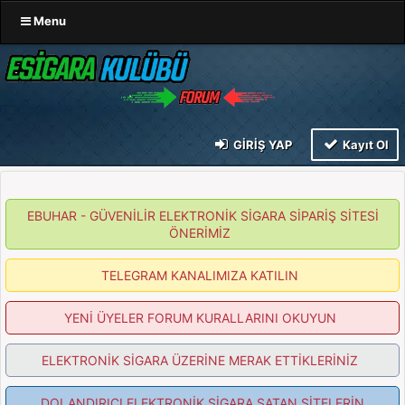
Menu
GIRIŞ YAP
Kayıt Ol
EBUHAR - GÜVENİLİR ELEKTRONİK SİGARA SİPARİŞ SİTESİ
ÖNERİMİZ
TELEGRAM KANALIMIZA KATILIN
YENİ ÜYELER FORUM KURALLARINI OKUYUN
ELEKTRONİK SİGARA ÜZERİNE MERAK ETTİKLERİNİZ
DOLANDIRICI ELEKTRONİK SİGARA SATAN SİTELERİN