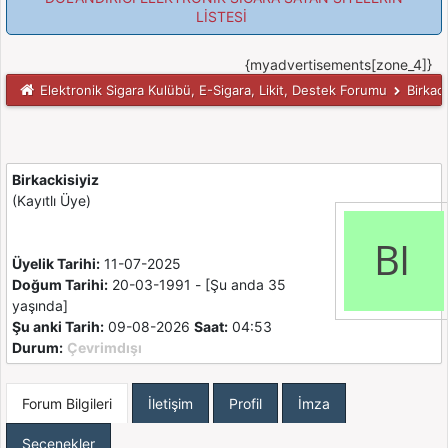
LİSTESİ
{myadvertisements[zone_4]}
Elektronik Sigara Kulübü, E-Sigara, Likit, Destek Forumu
Birkack
Birkackisiyiz
(Kayıtlı Üye)
Üyelik Tarihi:
11-07-2025
Doğum Tarihi:
20-03-1991 - [Şu anda 35
yaşında]
Şu anki Tarih:
09-08-2026
Saat:
04:53
Durum:
Çevrimdışı
Forum Bilgileri
İletişim
Profil
İmza
Seçenekler