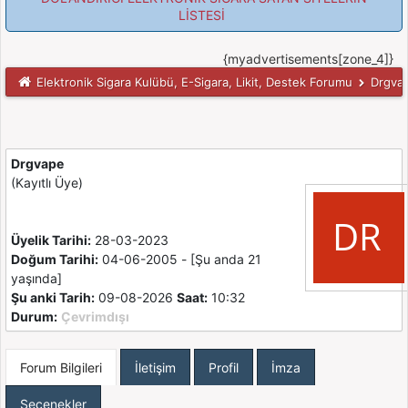
LİSTESİ
{myadvertisements[zone_4]}
Elektronik Sigara Kulübü, E-Sigara, Likit, Destek Forumu
Drgvape
Drgvape
(Kayıtlı Üye)
Üyelik Tarihi:
28-03-2023
Doğum Tarihi:
04-06-2005 - [Şu anda 21
yaşında]
Şu anki Tarih:
09-08-2026
Saat:
10:32
Durum:
Çevrimdışı
Forum Bilgileri
İletişim
Profil
İmza
Seçenekler