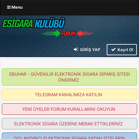
Menu
GIRIŞ YAP
Kayıt Ol
EBUHAR - GÜVENİLİR ELEKTRONİK SİGARA SİPARİŞ SİTESİ
ÖNERİMİZ
TELEGRAM KANALIMIZA KATILIN
YENİ ÜYELER FORUM KURALLARINI OKUYUN
ELEKTRONİK SİGARA ÜZERİNE MERAK ETTİKLERİNİZ
DOLANDIRICI ELEKTRONİK SİGARA SATAN SİTELERİN