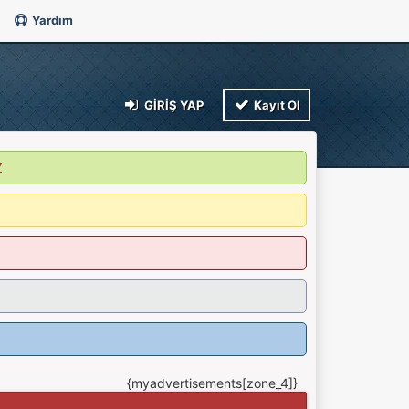
Yardım
GIRIŞ YAP
Kayıt Ol
Z
{myadvertisements[zone_4]}