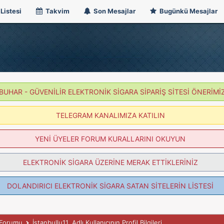
Listesi
Takvim
Son Mesajlar
Bugünkü Mesajlar
BUHAR - GÜVENİLİR ELEKTRONİK SİGARA SİPARİŞ SİTESİ ÖNERİMİ
TELEGRAM KANALIMIZA KATILIN
YENİ ÜYELER FORUM KURALLARINI OKUYUN
ELEKTRONİK SİGARA ÜZERİNE MERAK ETTİKLERİNİZ
DOLANDIRICI ELEKTRONİK SİGARA SATAN SİTELERİN LİSTESİ
k Forumu
İstanbullu11, Adlı Kullanıcının Profil Bilgileri