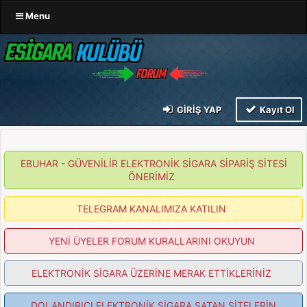
Menu
GIRIŞ YAP
Kayıt Ol
EBUHAR - GÜVENİLİR ELEKTRONİK SİGARA SİPARİŞ SİTESİ
ÖNERİMİZ
TELEGRAM KANALIMIZA KATILIN
YENİ ÜYELER FORUM KURALLARINI OKUYUN
ELEKTRONİK SİGARA ÜZERİNE MERAK ETTİKLERİNİZ
DOLANDIRICI ELEKTRONİK SİGARA SATAN SİTELERİN