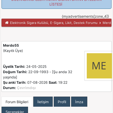
LİSTESİ
{myadvertisements[zone_4]}
Elektronik Sigara Kulübü, E-Sigara, Likit, Destek Forumu
Merdo55
Merdo55
(Kayıtlı Üye)
Üyelik Tarihi:
24-05-2025
Doğum Tarihi:
22-09-1993 - [Şu anda 32
yaşında]
Şu anki Tarih:
07-08-2026
Saat:
19:22
Durum:
Çevrimdışı
Forum Bilgileri
İletişim
Profil
İmza
Seçenekler