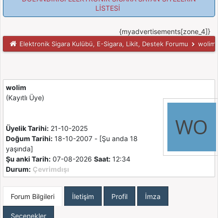
LİSTESİ
{myadvertisements[zone_4]}
Elektronik Sigara Kulübü, E-Sigara, Likit, Destek Forumu
wolim, 
wolim
(Kayıtlı Üye)
Üyelik Tarihi:
21-10-2025
Doğum Tarihi:
18-10-2007 - [Şu anda 18
yaşında]
Şu anki Tarih:
07-08-2026
Saat:
12:34
Durum:
Çevrimdışı
Forum Bilgileri
İletişim
Profil
İmza
Seçenekler