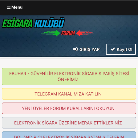
Menu
GIRIŞ YAP
Kayıt Ol
EBUHAR - GÜVENİLİR ELEKTRONİK SİGARA SİPARİŞ SİTESİ
ÖNERİMİZ
TELEGRAM KANALIMIZA KATILIN
YENİ ÜYELER FORUM KURALLARINI OKUYUN
ELEKTRONİK SİGARA ÜZERİNE MERAK ETTİKLERİNİZ
DOLANDIRICI ELEKTRONİK SİGARA SATAN SİTELERİN