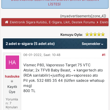
LİSTESİ
{myadvertisements[zone_4]}
Elektronik Sigara Kulübü, E-Sigara, Likit, Destek Forumu
Elektr
Konuyu Oyla:
2 adet e-sigara (5 adet ato)
Seçenekler
06-01-2022, Saat: 10:48
#1
Vismec P80, Vaporesso Target 75 VTC
Atolar; 2x TFV8 Baby Beast, + kangertech ato
(RDA sarılabilir)+justfog ato+vaporesso ato
hasbuke
Pil yok. 532 685 35 44 (lütfen sadece whatsup
msg)
Kayıtlı
800 TL
Üye
Yorumla
rı: 7
Konuları