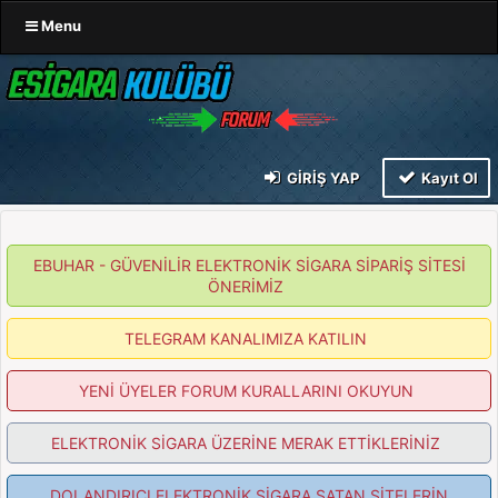
Menu
GIRIŞ YAP
Kayıt Ol
EBUHAR - GÜVENİLİR ELEKTRONİK SİGARA SİPARİŞ SİTESİ
ÖNERİMİZ
TELEGRAM KANALIMIZA KATILIN
YENİ ÜYELER FORUM KURALLARINI OKUYUN
ELEKTRONİK SİGARA ÜZERİNE MERAK ETTİKLERİNİZ
DOLANDIRICI ELEKTRONİK SİGARA SATAN SİTELERİN