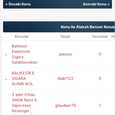
«
Önceki Konu
Sonraki Konu
»
Konu ile Alakalı Benzer Konul
Konular
Yazar
Yorumlar
O
Balıkesir
Elektronik
yasuoo
0
Sigara
Satabilecekler
BALIKESİR E
SİGARA
Atak1122
0
ALINIR ACİL
3 adet Cihaz:
SMOK Nord 4,
Vaporesso
glaudser79
1
Revenger ,