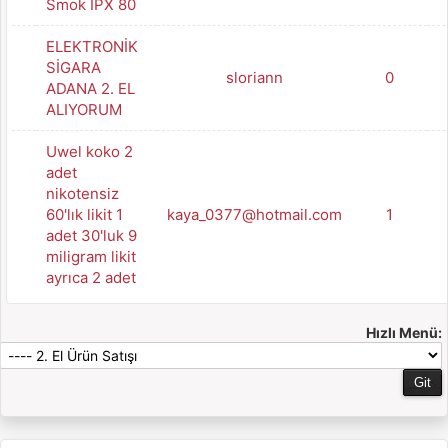
Smok IPX 80
ELEKTRONİK
SİGARA
sloriann
0
ADANA 2. EL
ALIYORUM
Uwel koko 2
adet
nikotensiz
60'lık likit 1
kaya_0377@hotmail.com
1
adet 30'luk 9
miligram likit
ayrıca 2 adet
Hızlı Menü: