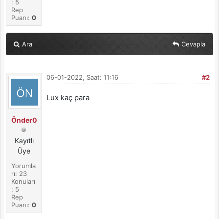
: 5
Rep
Puanı:
0
Ara
Cevapla
06-01-2022, Saat: 11:16
#2
Lux kaç para
Önder0
Kayıtlı
Üye
Yorumla
rı: 23
Konuları
: 5
Rep
Puanı:
0