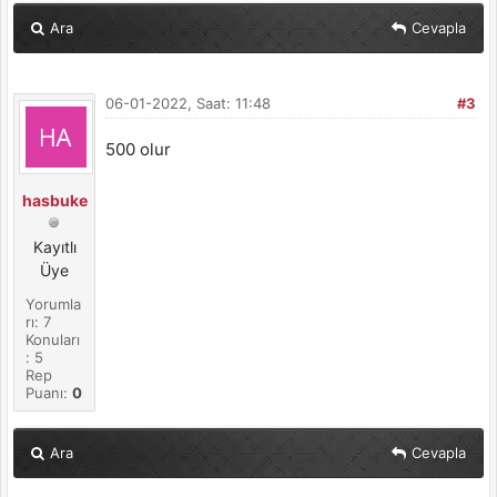
Ara
Cevapla
06-01-2022, Saat: 11:48
#3
500 olur
hasbuke
Kayıtlı
Üye
Yorumla
rı: 7
Konuları
: 5
Rep
Puanı:
0
Ara
Cevapla