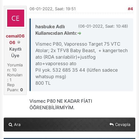
06-01-2022, Saat: 19:51
#4
hasbuke Adlı
(06-01-2022, Saat: 10:48)
Kullanıcıdan Alıntı:
cemal06
06
Vismec P80, Vaporesso Target 75 VTC
Kayıtlı
Atolar; 2x TFV8 Baby Beast, + kangertech
Üye
ato (RDA sarılabilir)+justfog
ato+vaporesso ato
Yorumla
Pil yok. 532 685 35 44 (lütfen sadece
rı: 10
Konuları
whatsup msg)
: 1
800 TL
Rep
Puanı:
0
Vismec P80 NE KADAR FİATI
ÖĞRENEBİLİRMİYİM.
Ara
Cevapla