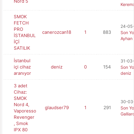
Nord 5
Kerem
SMOK
FETCH
24-05-
PRO
canerozcan18
1
883
Son Y
İSTANBUL
Ayhan
İÇİ
SATILIK
İstanbul
31-03-
içi cihaz
deniz
0
154
Son Y
aranıyor
deniz
3 adet
Cihaz:
SMOK
30-03-
Nord 4,
glaudser79
1
291
Son Y
Vaporesso
Galliar
Revenger
, Smok
IPX 80