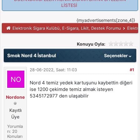
LİSTESİ
{myadvertisements[zone_4]}
Elektronik Sigara Kulübü, E-Sigara, Likit, Destek Forumu
Elektr
Konuyu Oyla:
Smok Nord 4 İstanbul
Seçenekler
28-06-2022, Saat: 11:03
#1
Nord 4 temiz yedek kartuşunu kaybettin diğeri
ise 1200 çekimde temiz almak isteyen
5345172977 den ulaşabilir
Nordone
Kayıtlı
Üye
Yorumla
rı: 20
Konuları