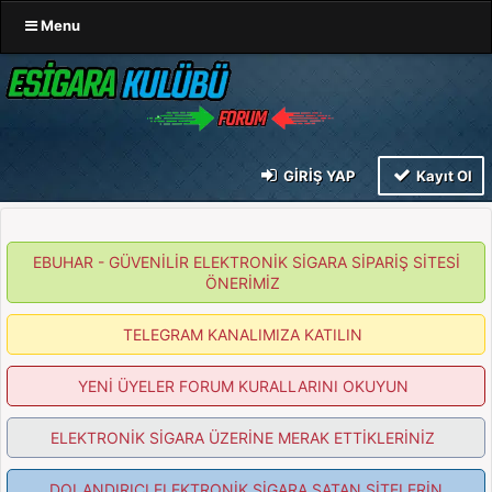
Menu
GIRIŞ YAP
Kayıt Ol
EBUHAR - GÜVENİLİR ELEKTRONİK SİGARA SİPARİŞ SİTESİ
ÖNERİMİZ
TELEGRAM KANALIMIZA KATILIN
YENİ ÜYELER FORUM KURALLARINI OKUYUN
ELEKTRONİK SİGARA ÜZERİNE MERAK ETTİKLERİNİZ
DOLANDIRICI ELEKTRONİK SİGARA SATAN SİTELERİN