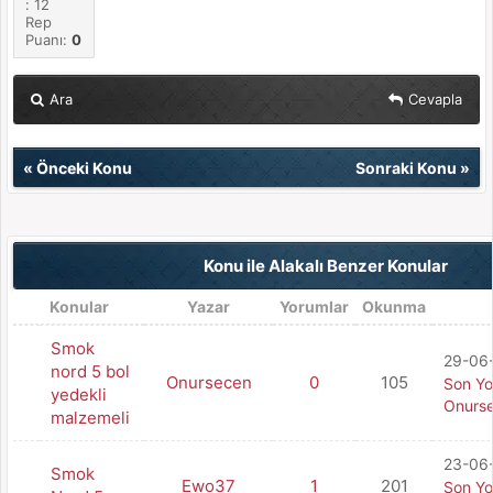
: 12
Rep
Puanı:
0
Ara
Cevapla
«
Önceki Konu
Sonraki Konu
»
Konu ile Alakalı Benzer Konular
Konular
Yazar
Yorumlar
Okunma
Smok
29-06-
nord 5 bol
Onursecen
0
105
Son Y
yedekli
Onurs
malzemeli
23-06-
Smok
Ewo37
1
201
Son Y