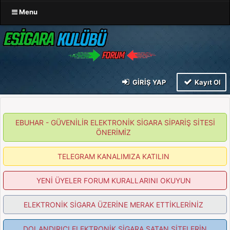
Menu
GIRIŞ YAP
Kayıt Ol
EBUHAR - GÜVENİLİR ELEKTRONİK SİGARA SİPARİŞ SİTESİ
ÖNERİMİZ
TELEGRAM KANALIMIZA KATILIN
YENİ ÜYELER FORUM KURALLARINI OKUYUN
ELEKTRONİK SİGARA ÜZERİNE MERAK ETTİKLERİNİZ
DOLANDIRICI ELEKTRONİK SİGARA SATAN SİTELERİN