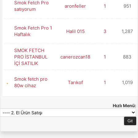
Smok Fetch Pro
aronfeller
1
951
satıyorum
Smok Fetch Pro 1
Halil 015
3
1,287
Haftalık
SMOK FETCH
PRO İSTANBUL
canerozcan18
1
883
İÇİ SATILIK
Smok fetch pro
Tarıkof
1
1,019
80w cihaz
Hızlı Menü: