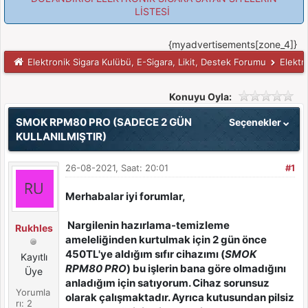
LİSTESİ
{myadvertisements[zone_4]}
Elektronik Sigara Kulübü, E-Sigara, Likit, Destek Forumu
Elektr
Konuyu Oyla:
SMOK RPM80 PRO (SADECE 2 GÜN
Seçenekler
KULLANILMIŞTIR)
26-08-2021, Saat: 20:01
#1
Merhabalar iyi forumlar,
Nargilenin hazırlama-temizleme
Rukhles
ameleliğinden kurtulmak için 2 gün önce
450TL'ye aldığım sıfır cihazımı (
SMOK
Kayıtlı
RPM80 PRO
) bu işlerin bana göre olmadığını
Üye
anladığım için satıyorum. Cihaz sorunsuz
Yorumla
olarak çalışmaktadır. Ayrıca kutusundan pilsiz
rı: 2