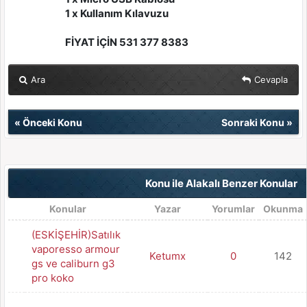
1 x Kullanım Kılavuzu
FİYAT İÇİN 531 377 8383
Ara
Cevapla
«
Önceki Konu
Sonraki Konu
»
Konu ile Alakalı Benzer Konular
Konular
Yazar
Yorumlar
Okunma
(ESKİŞEHİR)Satılık
vaporesso armour
Ketumx
0
142
gs ve caliburn g3
pro koko