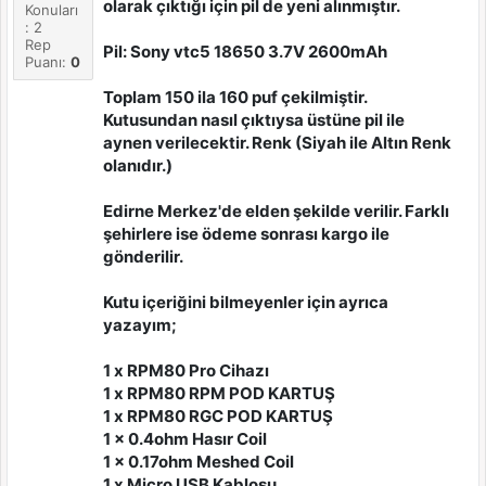
olarak çıktığı için pil de yeni alınmıştır.
Konuları
: 2
Rep
Pil: Sony vtc5 18650 3.7V 2600mAh
Puanı:
0
Toplam 150 ila 160 puf çekilmiştir.
Kutusundan nasıl çıktıysa üstüne pil ile
aynen verilecektir. Renk (Siyah ile Altın Renk
olanıdır.)
Edirne Merkez'de elden şekilde verilir. Farklı
şehirlere ise ödeme sonrası kargo ile
gönderilir.
Kutu içeriğini bilmeyenler için ayrıca
yazayım;
1 x RPM80 Pro Cihazı
1 x RPM80 RPM POD KARTUŞ
1 x RPM80 RGC POD KARTUŞ
1 x 0.4ohm Hasır Coil
1 x 0.17ohm Meshed Coil
1 x Micro USB Kablosu