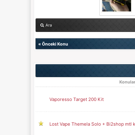
Ara
«
Önceki Konu
Konula
Vaporesso Target 200 Kit
Lost Vape Themela Solo + Bi2shop mtl k