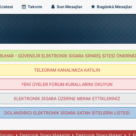
Listesi
Takvim
Son Mesajlar
Bugünkü Mesajlar
BUHAR - GÜVENİLİR ELEKTRONİK SİGARA SİPARİŞ SİTESİ ÖNERİMİ
TELEGRAM KANALIMIZA KATILIN
YENİ ÜYELER FORUM KURALLARINI OKUYUN
ELEKTRONİK SİGARA ÜZERİNE MERAK ETTİKLERİNİZ
DOLANDIRICI ELEKTRONİK SİGARA SATAN SİTELERİN LİSTESİ
k Forumu
Elektronik Sigara Marketim
Elektronik Sigara Market
2. E