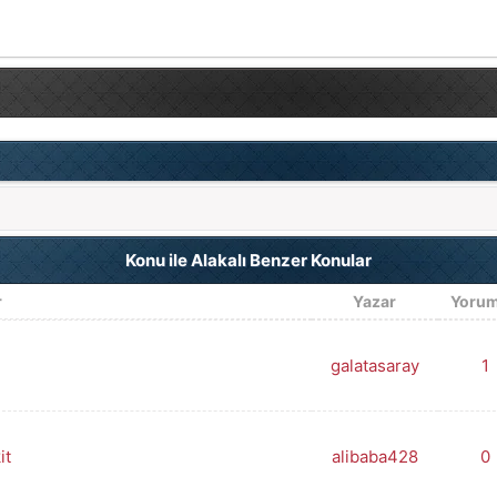
Konu ile Alakalı Benzer Konular
r
Yazar
Yorum
galatasaray
1
it
alibaba428
0