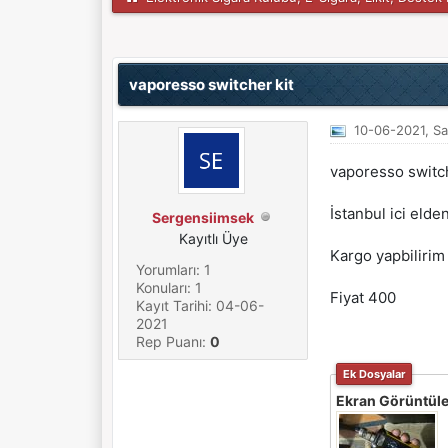
Derecelendirme: 0/5 - 0 oy
1
2
3
4
5
vaporesso switcher kit
10-06-2021, Sa
vaporesso switche
İstanbul ici elde
Sergensiimsek
Kayıtlı Üye
Kargo yapbiliri
Yorumları: 1
Konuları: 1
Fiyat 400
Kayıt Tarihi: 04-06-
2021
Rep Puanı:
0
Ek Dosyalar
Ekran Görüntüle