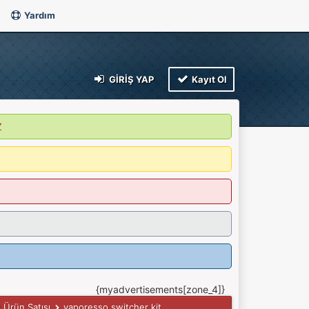
Yardım
GIRIŞ YAP
Kayıt Ol
Z
{myadvertisements[zone_4]}
l Ürün Satışı
vaporesso switcher kit