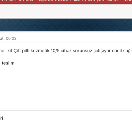
at: 00:03
r kit Çift pilli kozmetik 10/5 cihaz sorunsuz çalışıyor cooil sağ
n teslim
m
ri