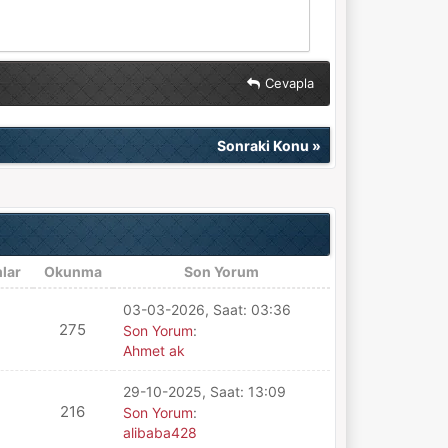
Cevapla
Sonraki Konu
»
lar
Okunma
Son Yorum
03-03-2026, Saat: 03:36
275
Son Yorum
:
Ahmet ak
29-10-2025, Saat: 13:09
216
Son Yorum
:
alibaba428