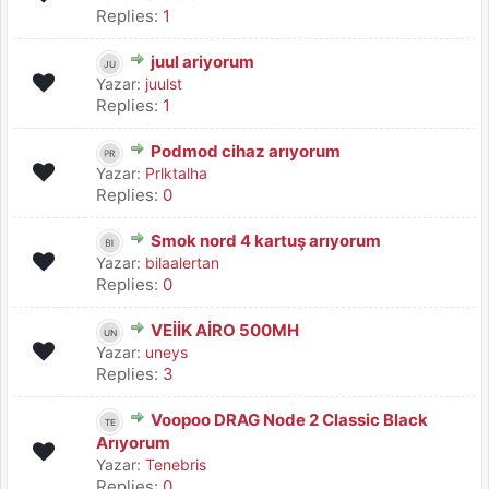
Replies:
1
juul ariyorum
Yazar:
juulst
Replies:
1
Podmod cihaz arıyorum
Yazar:
Prlktalha
Replies:
0
Smok nord 4 kartuş arıyorum
Yazar:
bilaalertan
Replies:
0
VEİİK AİRO 500MH
Yazar:
uneys
Replies:
3
Voopoo DRAG Node 2 Classic Black
Arıyorum
Yazar:
Tenebris
Replies:
0