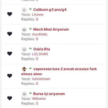
Caliburn g3 pro/g4
Yazar:
Litower
Replies:
0
Mech Mod Arıyorum
Yazar:
mur4tkilic
Replies:
0
Osiris Rta
Yazar:
LOLSHAN
Replies:
0
vaporesso luxe 2 arızalı arızasız fark
etmez alınır.
Yazar:
turkishtown
Replies:
0
Bursa içi arıyorum
Yazar:
Willowtw
Replies:
0