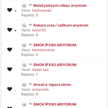
Malatyadayım ciihaz arıyorum
Yazar:
kadirasanaa
Replies:
0
Ankara xros / caliburn arıyorum
Yazar:
tumo192
Replies:
0
SMOK IPX80 ARIYORUM
Yazar:
hauntedcanoe
Replies:
0
SMOK İPX80 ARIYORUM
Yazar:
Hasan.sari
Replies:
1
Arızalı e-sigara alırım.
Yazar:
scorpionfa
Replies:
0
SMOK İPX80 ARIYORUM