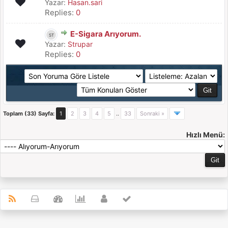
Yazar:
Hasan.sari
Replies:
0
E-Sigara Arıyorum.
Yazar:
Strupar
Replies:
0
Toplam (33) Sayfa:
1
2
3
4
5
..
33
Sonraki »
Hızlı Menü: