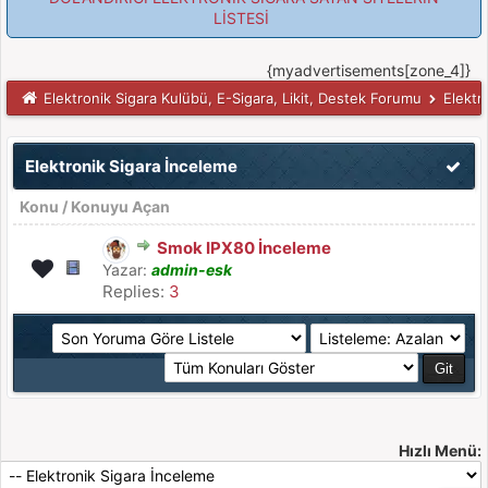
LİSTESİ
{myadvertisements[zone_4]}
Elektronik Sigara Kulübü, E-Sigara, Likit, Destek Forumu
Elektr
Elektronik Sigara İnceleme
Konu
/
Konuyu Açan
Smok IPX80 İnceleme
Yazar:
admin-esk
Replies:
3
Hızlı Menü: