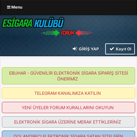
Menu
GIRIŞ YAP
Kayıt Ol
EBUHAR - GÜVENİLİR ELEKTRONİK SİGARA SİPARİŞ SİTESİ
ÖNERİMİZ
TELEGRAM KANALIMIZA KATILIN
YENİ ÜYELER FORUM KURALLARINI OKUYUN
ELEKTRONİK SİGARA ÜZERİNE MERAK ETTİKLERİNİZ
DOLANDIRICI ELEKTRONİK SİGARA SATAN SİTELERİN