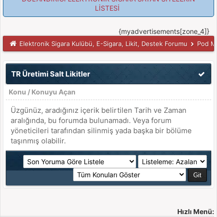
LİSTESİ
{myadvertisements[zone_4]}
Elektronik Sigara Kulübü, E-Sigara, Likit, Destek Forumu
Pod Mo
TR Üretimi Salt Likitler
Konu
/
Konuyu Açan
Üzgünüz, aradığınız içerik belirtilen Tarih ve Zaman
aralığında, bu forumda bulunamadı. Veya forum
yöneticileri tarafından silinmiş yada başka bir bölüme
taşınmış olabilir.
Hızlı Menü: