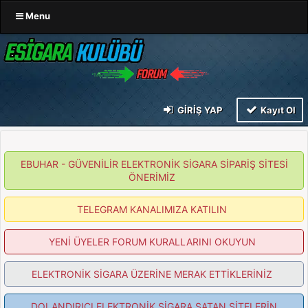
Menu
GIRIŞ YAP
Kayıt Ol
EBUHAR - GÜVENİLİR ELEKTRONİK SİGARA SİPARİŞ SİTESİ
ÖNERİMİZ
TELEGRAM KANALIMIZA KATILIN
YENİ ÜYELER FORUM KURALLARINI OKUYUN
ELEKTRONİK SİGARA ÜZERİNE MERAK ETTİKLERİNİZ
DOLANDIRICI ELEKTRONİK SİGARA SATAN SİTELERİN