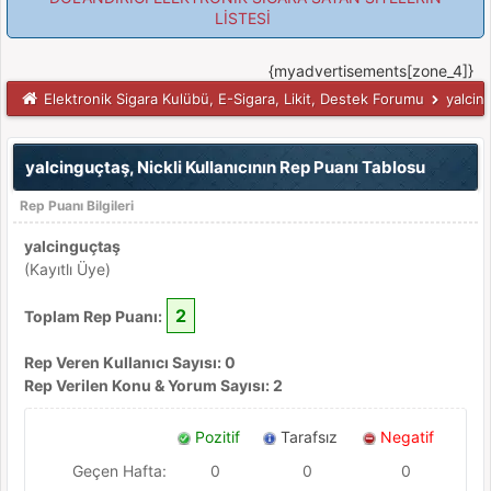
LİSTESİ
{myadvertisements[zone_4]}
Elektronik Sigara Kulübü, E-Sigara, Likit, Destek Forumu
yalcing
yalcinguçtaş, Nickli Kullanıcının Rep Puanı Tablosu
Rep Puanı Bilgileri
yalcinguçtaş
(Kayıtlı Üye)
2
Toplam Rep Puanı:
Rep Veren Kullanıcı Sayısı: 0
Rep Verilen Konu & Yorum Sayısı: 2
Pozitif
Tarafsız
Negatif
Geçen Hafta:
0
0
0