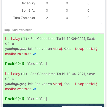
Geçen Ay:
0
0
0
Son 6 Ay:
0
0
0
Tüm Zamanlar:
2
0
0
Rep Puanı Yorumları
halil atay
(
1
) - Son Güncelleme Tarihi: 19-06-2021, Saat:
02:16
yalcinguçtaş
için Rep verilen
Mesaj
, Konu:
‼️Dolap temizliği
modlar ve atolar‼️
Pozitif (+1):
[Yorum Yok]
halil atay
(
1
) - Son Güncelleme Tarihi: 19-06-2021, Saat:
02:16
yalcinguçtaş
için Rep verilen
Mesaj
, Konu:
‼️Dolap temizliği
modlar ve atolar‼️
Pozitif (+1):
[Yorum Yok]