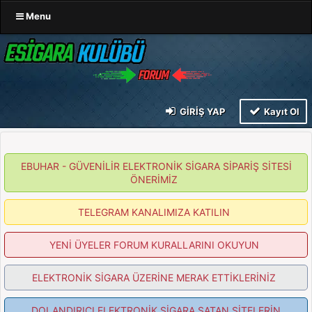
Menu
GIRIŞ YAP
Kayıt Ol
EBUHAR - GÜVENİLİR ELEKTRONİK SİGARA SİPARİŞ SİTESİ
ÖNERİMİZ
TELEGRAM KANALIMIZA KATILIN
YENİ ÜYELER FORUM KURALLARINI OKUYUN
ELEKTRONİK SİGARA ÜZERİNE MERAK ETTİKLERİNİZ
DOLANDIRICI ELEKTRONİK SİGARA SATAN SİTELERİN