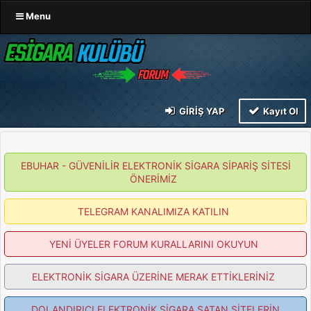
Menu
GIRIŞ YAP
Kayıt Ol
EBUHAR - GÜVENİLİR ELEKTRONİK SİGARA SİPARİŞ SİTESİ
ÖNERİMİZ
TELEGRAM KANALIMIZA KATILIN
YENİ ÜYELER FORUM KURALLARINI OKUYUN
ELEKTRONİK SİGARA ÜZERİNE MERAK ETTİKLERİNİZ
DOLANDIRICI ELEKTRONİK SİGARA SATAN SİTELERİN