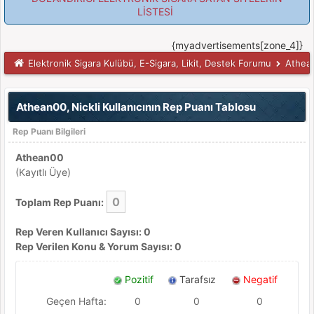
LİSTESİ
{myadvertisements[zone_4]}
Elektronik Sigara Kulübü, E-Sigara, Likit, Destek Forumu
Athean0
Athean00, Nickli Kullanıcının Rep Puanı Tablosu
Rep Puanı Bilgileri
Athean00
(Kayıtlı Üye)
0
Toplam Rep Puanı:
Rep Veren Kullanıcı Sayısı: 0
Rep Verilen Konu & Yorum Sayısı: 0
Pozitif
Tarafsız
Negatif
Geçen Hafta:
0
0
0