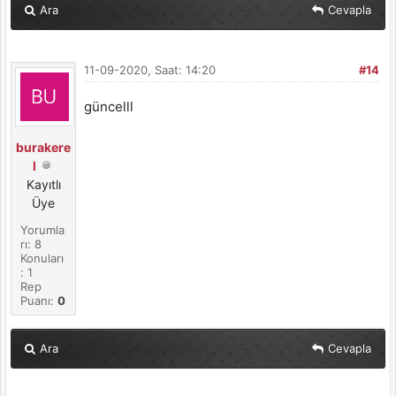
Ara
Cevapla
11-09-2020, Saat: 14:20
#14
güncelll
burakere
l
Kayıtlı
Üye
Yorumla
rı: 8
Konuları
: 1
Rep
Puanı:
0
Ara
Cevapla