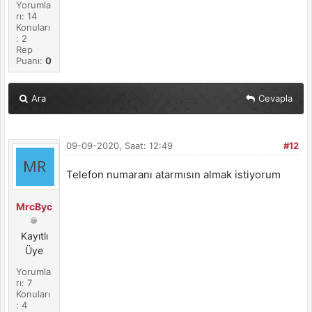
Yorumla
rı: 14
Konuları
: 2
Rep
Puanı:
0
Ara
Cevapla
09-09-2020, Saat: 12:49
#12
Telefon numaranı atarmısın almak istiyorum
MrcByc
Kayıtlı
Üye
Yorumla
rı: 7
Konuları
: 4