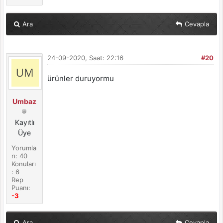
Ara
Cevapla
24-09-2020, Saat: 22:16
#20
ürünler duruyormu
Umbaz
Kayıtlı
Üye
Yorumla
rı: 40
Konuları
: 6
Rep
Puanı:
-3
Ara
Cevapla