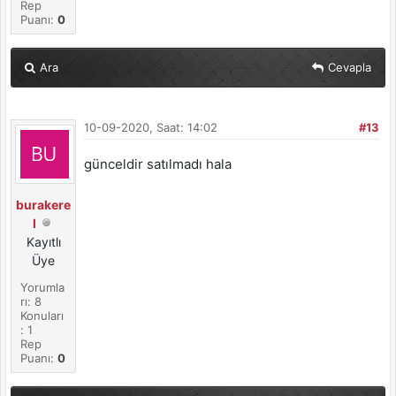
Rep
Puanı:
0
Ara
Cevapla
10-09-2020, Saat: 14:02
#13
günceldir satılmadı hala
burakere
l
Kayıtlı
Üye
Yorumla
rı: 8
Konuları
: 1
Rep
Puanı:
0