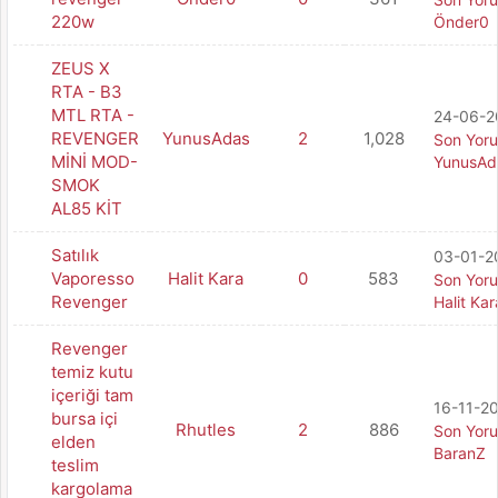
220w
Önder0
ZEUS X
RTA - B3
MTL RTA -
24-06-20
REVENGER
YunusAdas
2
1,028
Son Yor
MİNİ MOD-
YunusAd
SMOK
AL85 KİT
Satılık
03-01-20
Vaporesso
Halit Kara
0
583
Son Yor
Revenger
Halit Kar
Revenger
temiz kutu
içeriği tam
16-11-20
bursa içi
Rhutles
2
886
Son Yor
elden
BaranZ
teslim
kargolama