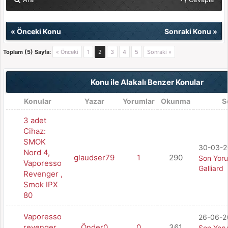
«
Önceki Konu
Sonraki Konu
»
Toplam (5) Sayfa:
« Önceki
1
2
3
4
5
Sonraki »
Konu ile Alakalı Benzer Konular
Konular
Yazar
Yorumlar
Okunma
S
3 adet
Cihaz:
SMOK
30-03-20
Nord 4,
glaudser79
1
290
Son Yor
Vaporesso
Galliard
Revenger ,
Smok IPX
80
Vaporesso
26-06-20
revenger
Önder0
0
361
Son Yor