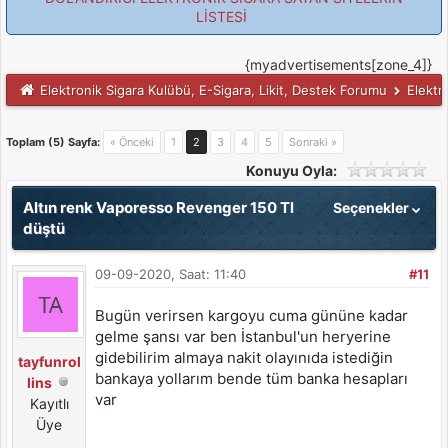
LİSTESİ
{myadvertisements[zone_4]}
Elektronik Sigara Kulübü, E-Sigara, Likit, Destek Forumu
Elektr
Toplam (5) Sayfa:
« Önceki
1
2
3
4
5
Sonraki »
Konuyu Oyla:
Altın renk Vaporesso Revenger 150 Tl
Seçenekler
düştü
09-09-2020, Saat: 11:40
#11
Bugün verirsen kargoyu cuma gününe kadar
gelme şansı var ben İstanbul'un heryerine
gidebilirim almaya nakit olayınıda istediğin
tayfunrol
bankaya yollarım bende tüm banka hesapları
lins
var
Kayıtlı
Üye