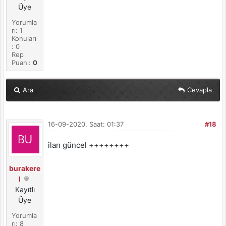
Üye
Yorumla
rı: 1
Konuları
: 0
Rep
Puanı:
0
Ara
Cevapla
16-09-2020, Saat: 01:37
#18
ilan güncel ++++++++
burakere
l
Kayıtlı
Üye
Yorumla
rı: 8