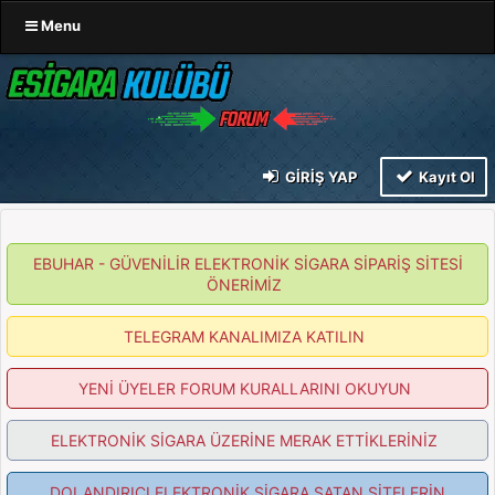
Menu
GIRIŞ YAP
Kayıt Ol
EBUHAR - GÜVENİLİR ELEKTRONİK SİGARA SİPARİŞ SİTESİ
ÖNERİMİZ
TELEGRAM KANALIMIZA KATILIN
YENİ ÜYELER FORUM KURALLARINI OKUYUN
ELEKTRONİK SİGARA ÜZERİNE MERAK ETTİKLERİNİZ
DOLANDIRICI ELEKTRONİK SİGARA SATAN SİTELERİN