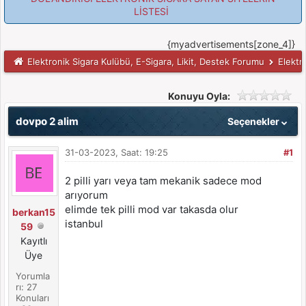
LİSTESİ
{myadvertisements[zone_4]}
Elektronik Sigara Kulübü, E-Sigara, Likit, Destek Forumu
Elektr
Konuyu Oyla:
dovpo 2 alim
Seçenekler
31-03-2023, Saat: 19:25
#1
2 pilli yarı veya tam mekanik sadece mod
arıyorum
elimde tek pilli mod var takasda olur
berkan15
istanbul
59
Kayıtlı
Üye
Yorumla
rı: 27
Konuları