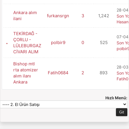
28-04
Ankara alım
furkansrgn
3
1,242
Son Y
ilani
Hasan
TEKİRDAĞ -
07-04-
ÇORLU -
polbir9
0
525
Son Y
LÜLEBURGAZ
polbir
CİVARI ALIM
Bishop mtl
28-03-
rta atomizer
Fatih0684
2
893
Son Y
alım ilanı
Fatih
Ankara
Hızlı Menü: