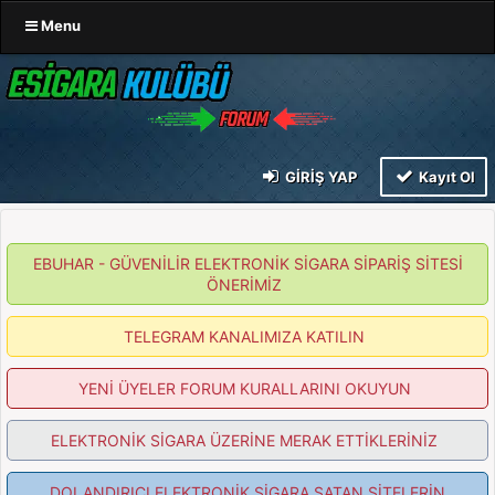
Menu
GIRIŞ YAP
Kayıt Ol
EBUHAR - GÜVENİLİR ELEKTRONİK SİGARA SİPARİŞ SİTESİ
ÖNERİMİZ
TELEGRAM KANALIMIZA KATILIN
YENİ ÜYELER FORUM KURALLARINI OKUYUN
ELEKTRONİK SİGARA ÜZERİNE MERAK ETTİKLERİNİZ
DOLANDIRICI ELEKTRONİK SİGARA SATAN SİTELERİN