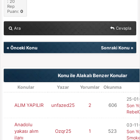
: 20
Rep
Puanı:
0
Ara
Cevapla
«
Önceki Konu
Sonraki Konu
»
Konu ile Alakalı Benzer Konular
Konular
Yazar
Yorumlar
Okunma
25-01-
ALIM YAPILIR
unfazed25
2
606
Son Y
Rebel
Anadolu
03-11-
yakası alım
Ozqr25
1
523
Son Y
ilanı
Smoke