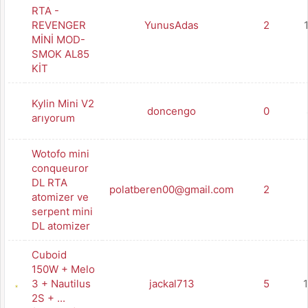
RTA -
REVENGER
YunusAdas
2
MİNİ MOD-
SMOK AL85
KİT
Kylin Mini V2
doncengo
0
arıyorum
Wotofo mini
conqueuror
DL RTA
polatberen00@gmail.com
2
atomizer ve
serpent mini
DL atomizer
Cuboid
150W + Melo
3 + Nautilus
jackal713
5
2S + ...