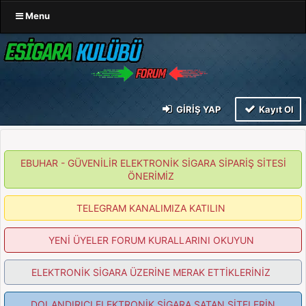
Menu
GIRIŞ YAP
Kayıt Ol
EBUHAR - GÜVENİLİR ELEKTRONİK SİGARA SİPARİŞ SİTESİ
ÖNERİMİZ
TELEGRAM KANALIMIZA KATILIN
YENİ ÜYELER FORUM KURALLARINI OKUYUN
ELEKTRONİK SİGARA ÜZERİNE MERAK ETTİKLERİNİZ
DOLANDIRICI ELEKTRONİK SİGARA SATAN SİTELERİN