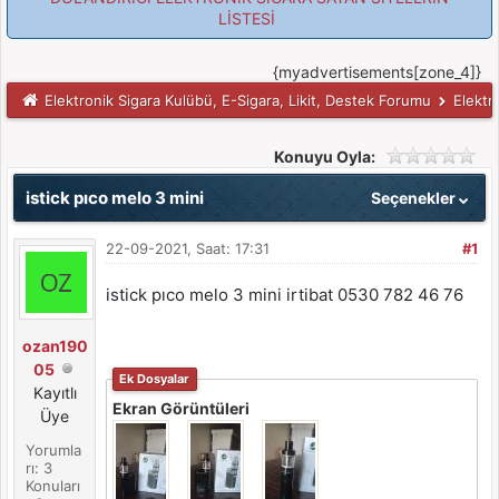
LİSTESİ
{myadvertisements[zone_4]}
Elektronik Sigara Kulübü, E-Sigara, Likit, Destek Forumu
Elektr
Konuyu Oyla:
istick pıco melo 3 mini
Seçenekler
22-09-2021, Saat: 17:31
#1
istick pıco melo 3 mini irtibat 0530 782 46 76
ozan190
05
Ek Dosyalar
Kayıtlı
Ekran Görüntüleri
Üye
Yorumla
rı: 3
Konuları