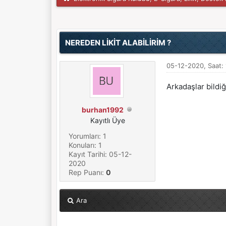
Derecelendirme: 0/5 - 0 oy
1
2
3
4
5
NEREDEN LİKİT ALABİLİRİM ?
05-12-2020, Saat:
Arkadaşlar bildiğ
burhan1992
Kayıtlı Üye
Yorumları: 1
Konuları: 1
Kayıt Tarihi: 05-12-
2020
Rep Puanı:
0
Ara