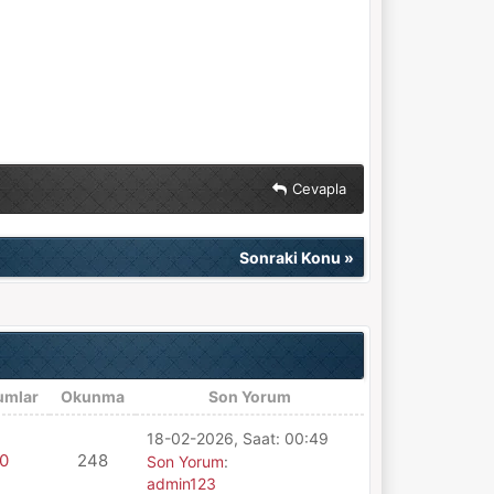
Cevapla
Sonraki Konu
»
umlar
Okunma
Son Yorum
18-02-2026, Saat: 00:49
0
248
Son Yorum
:
admin123