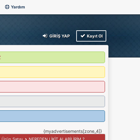
Yardım
GIRIŞ YAP
Kayıt Ol
Z
{myadvertisements[zone_4]}
l Ürün Satışı
NEREDEN LİKİT ALABİLİRİM ?