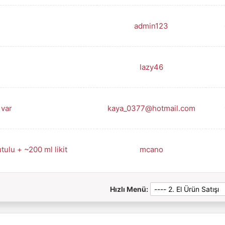
admin123
lazy46
 var
kaya_0377@hotmail.com
ulu + ~200 ml likit
mcano
Hızlı Menü: