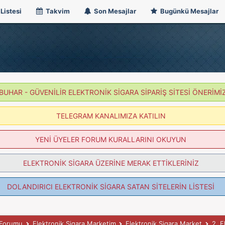
Listesi
Takvim
Son Mesajlar
Bugünkü Mesajlar
BUHAR - GÜVENİLİR ELEKTRONİK SİGARA SİPARİŞ SİTESİ ÖNERİMİ
TELEGRAM KANALIMIZA KATILIN
YENİ ÜYELER FORUM KURALLARINI OKUYUN
ELEKTRONİK SİGARA ÜZERİNE MERAK ETTİKLERİNİZ
DOLANDIRICI ELEKTRONİK SİGARA SATAN SİTELERİN LİSTESİ
k Forumu
Elektronik Sigara Marketim
Elektronik Sigara Market
2. E