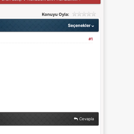
Konuyu Oyla:
Seçenekler
#1
Cevapla