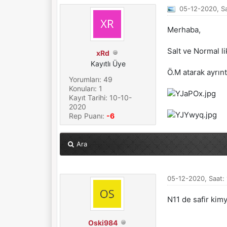
05-12-2020, Sa
Merhaba,
Salt ve Normal li
xRd
Kayıtlı Üye
Ö.M atarak ayrıntıl
Yorumları: 49
Konuları: 1
Kayıt Tarihi: 10-10-
2020
Rep Puanı:
-6
Ara
05-12-2020, Saat:
N11 de safir kim
Oski984