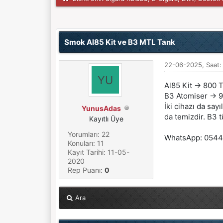
Derecelendirme: 0/5 - 0 oy
1
2
3
4
5
Smok Al85 Kit ve B3 MTL Tank
22-06-2025, Saat:
Al85 Kit -> 800 
B3 Atomiser -> 
İki cihazı da say
YunusAdas
da temizdir. B3 t
Kayıtlı Üye
Yorumları: 22
WhatsApp: 054
Konuları: 11
Kayıt Tarihi: 11-05-
2020
Rep Puanı:
0
Ara