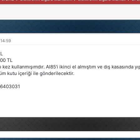
 14:59
TL
900 TL
ılı kez kullanmışımdır. Al85'i ikinci el almıştım ve dış kasasında
üm kutu içeriği ile gönderilecektir.
46403031