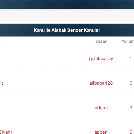
Konu ile Alakalı Benzer Konular
r
Yazar
Yorum
galatasaray
1
it
alibaba428
0
mdeniz
3
Siyah)
appen
0