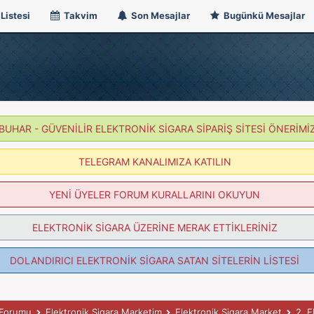
Listesi
Takvim
Son Mesajlar
Bugünkü Mesajlar
BUHAR - GÜVENİLİR ELEKTRONİK SİGARA SİPARİŞ SİTESİ ÖNERİMİ
TELEGRAM KANALIMIZA KATILIN
YENİ ÜYELER FORUM KURALLARINI OKUYUN
ELEKTRONİK SİGARA ÜZERİNE MERAK ETTİKLERİNİZ
DOLANDIRICI ELEKTRONİK SİGARA SATAN SİTELERİN LİSTESİ
k Forumu
Elektronik Sigara Marketim
Elektronik Sigara Market
2. E