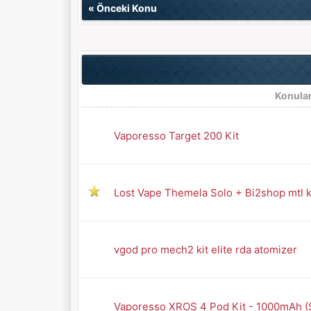
«
Önceki Konu
Konula
Vaporesso Target 200 Kit
Lost Vape Themela Solo + Bi2shop mtl k
vgod pro mech2 kit elite rda atomizer
Vaporesso XROS 4 Pod Kit - 1000mAh (