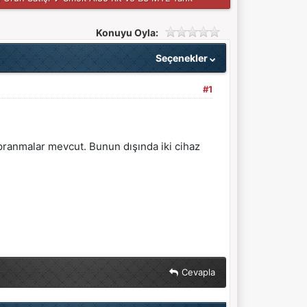
Konuyu Oyla:
Seçenekler
#1
 yıpranmalar mevcut. Bunun dışında iki cihaz
Cevapla