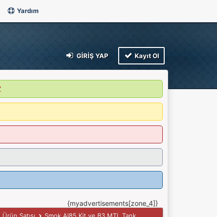
Yardım
GIRIŞ YAP
Kayıt Ol
Z
{myadvertisements[zone_4]}
l Ürün Satışı
Smok Al85 Kit ve B3 MTL Tank