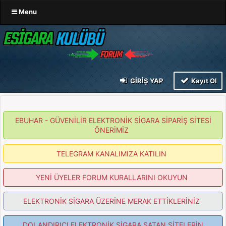
Menu
GIRIŞ YAP
Kayıt Ol
EBUHAR - GÜVENİLİR ELEKTRONİK SİGARA SİPARİŞ SİTESİ
ÖNERİMİZ
TELEGRAM KANALIMIZA KATILIN
YENİ ÜYELER FORUM KURALLARINI OKUYUN
ELEKTRONİK SİGARA ÜZERİNE MERAK ETTİKLERİNİZ
DOLANDIRICI ELEKTRONİK SİGARA SATAN SİTELERİN