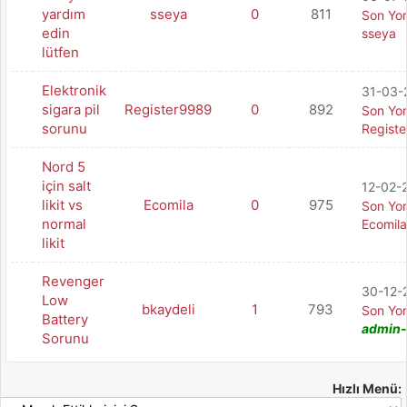
yardım
sseya
0
811
Son Yo
edin
sseya
lütfen
Elektronik
31-03-2
sigara pil
Register9989
0
892
Son Yo
sorunu
Regist
Nord 5
için salt
12-02-2
likit vs
Ecomila
0
975
Son Yo
normal
Ecomila
likit
Revenger
30-12-2
Low
bkaydeli
1
793
Son Yo
Battery
admin-
Sorunu
Hızlı Menü: