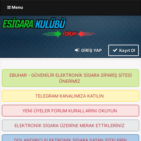
Menu
GIRIŞ YAP
Kayıt Ol
EBUHAR - GÜVENİLİR ELEKTRONİK SİGARA SİPARİŞ SİTESİ
ÖNERİMİZ
TELEGRAM KANALIMIZA KATILIN
YENİ ÜYELER FORUM KURALLARINI OKUYUN
ELEKTRONİK SİGARA ÜZERİNE MERAK ETTİKLERİNİZ
DOLANDIRICI ELEKTRONİK SİGARA SATAN SİTELERİN