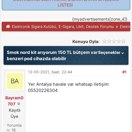
LİSTESİ
{myadvertisements[zone_4]}
Elektronik Sigara Kulübü, E-Sigara, Likit, Destek Forumu
Elektr
Konuyu Oyla:
Smok nord kit arıyorum 150 TL bütçem var
Seçenekler
benzeri pod cihazda olabilir
13-05-2021, Saat: 22:44
#1
Yer Antalya havale var whatsap iletişim
05520226304
Bayram0
707
Kayıtlı
Üye
Yorumla
rı: 18