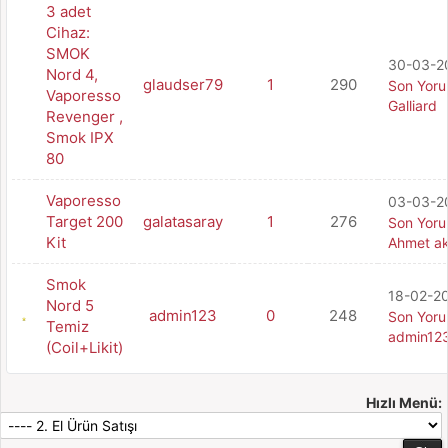
3 adet
Cihaz:
SMOK
30-03-20
Nord 4,
glaudser79
1
290
Son Yor
Vaporesso
Galliard
Revenger ,
Smok IPX
80
Vaporesso
03-03-20
Target 200
galatasaray
1
276
Son Yor
Kit
Ahmet a
Smok
18-02-20
Nord 5
admin123
0
248
Son Yor
Temiz
admin12
(Coil+Likit)
Hızlı Menü: