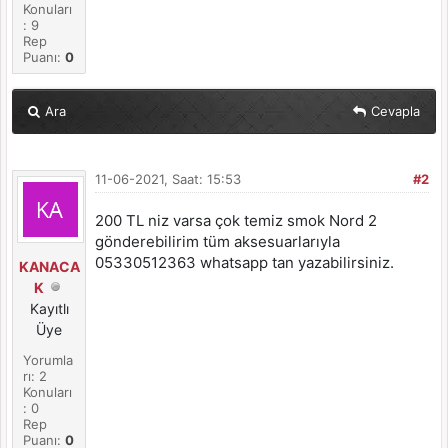
Konuları
: 9
Rep
Puanı:
0
Ara
Cevapla
11-06-2021, Saat: 15:53
#2
200 TL niz varsa çok temiz smok Nord 2
gönderebilirim tüm aksesuarlarıyla
05330512363 whatsapp tan yazabilirsiniz.
KANACA
K
Kayıtlı
Üye
Yorumla
rı: 2
Konuları
: 0
Rep
Puanı:
0