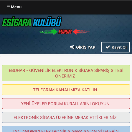
Menu
GIRIŞ YAP
Kayıt Ol
EBUHAR - GÜVENİLİR ELEKTRONİK SİGARA SİPARİŞ SİTESİ
ÖNERİMİZ
TELEGRAM KANALIMIZA KATILIN
YENİ ÜYELER FORUM KURALLARINI OKUYUN
ELEKTRONİK SİGARA ÜZERİNE MERAK ETTİKLERİNİZ
DOLANDIRICI ELEKTRONİK SİGARA SATAN SİTELERİN