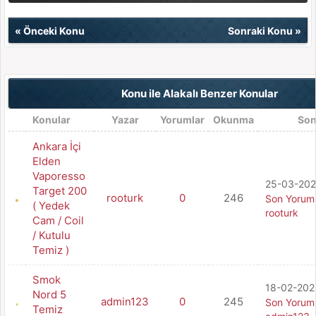
«
Önceki Konu
Sonraki Konu
»
Konu ile Alakalı Benzer Konular
Konular
Yazar
Yorumlar
Okunma
Son
Ankara İçi
Elden
Vaporesso
25-03-202
Target 200
rooturk
0
246
Son Yorum
( Yedek
rooturk
Cam / Coil
/ Kutulu
Temiz )
Smok
18-02-2026
Nord 5
admin123
0
245
Son Yorum
Temiz