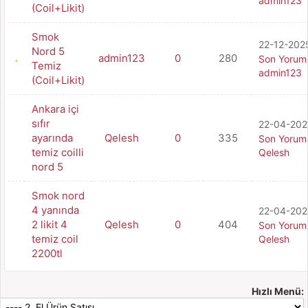
admin123
(Coil+Likit)
Smok
22-12-2025
Nord 5
admin123
0
280
Son Yorum
Temiz
admin123
(Coil+Likit)
Ankara içi
sıfır
22-04-2025
ayarında
Qelesh
0
335
Son Yorum
temiz coilli
Qelesh
nord 5
Smok nord
4 yanında
22-04-2025
2 likit 4
Qelesh
0
404
Son Yorum
temiz coil
Qelesh
2200tl
Hızlı Menü: