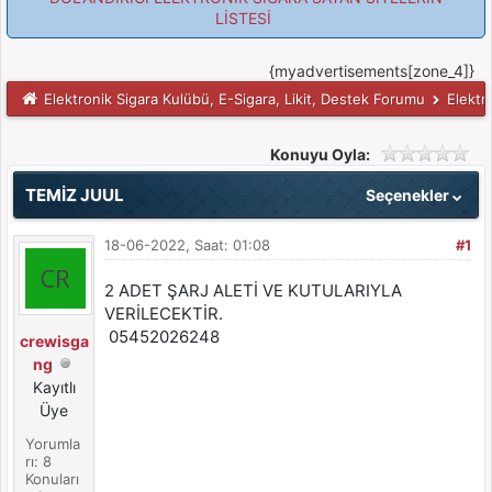
LİSTESİ
{myadvertisements[zone_4]}
Elektronik Sigara Kulübü, E-Sigara, Likit, Destek Forumu
Elektr
Konuyu Oyla:
TEMİZ JUUL
Seçenekler
18-06-2022, Saat: 01:08
#1
2 ADET ŞARJ ALETİ VE KUTULARIYLA
VERİLECEKTİR.
05452026248
crewisga
ng
Kayıtlı
Üye
Yorumla
rı: 8
Konuları