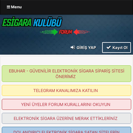
Menu
GIRIŞ YAP
Kayıt Ol
EBUHAR - GÜVENİLİR ELEKTRONİK SİGARA SİPARİŞ SİTESİ
ÖNERİMİZ
TELEGRAM KANALIMIZA KATILIN
YENİ ÜYELER FORUM KURALLARINI OKUYUN
ELEKTRONİK SİGARA ÜZERİNE MERAK ETTİKLERİNİZ
DOLANDIRICI ELEKTRONİK SİGARA SATAN SİTELERİN