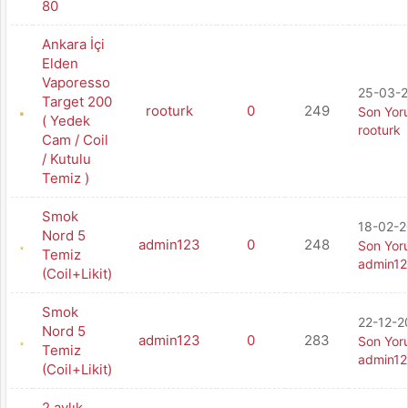
80
Ankara İçi
Elden
Vaporesso
25-03-2
Target 200
rooturk
0
249
Son Yor
( Yedek
rooturk
Cam / Coil
/ Kutulu
Temiz )
Smok
18-02-2
Nord 5
admin123
0
248
Son Yor
Temiz
admin1
(Coil+Likit)
Smok
22-12-2
Nord 5
admin123
0
283
Son Yor
Temiz
admin1
(Coil+Likit)
2 aylık