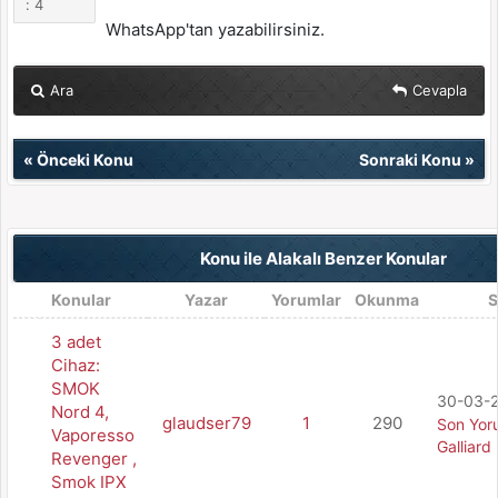
: 4
WhatsApp'tan yazabilirsiniz.
Ara
Cevapla
«
Önceki Konu
Sonraki Konu
»
Konu ile Alakalı Benzer Konular
Konular
Yazar
Yorumlar
Okunma
S
3 adet
Cihaz:
SMOK
30-03-2
Nord 4,
glaudser79
1
290
Son Yor
Vaporesso
Galliard
Revenger ,
Smok IPX