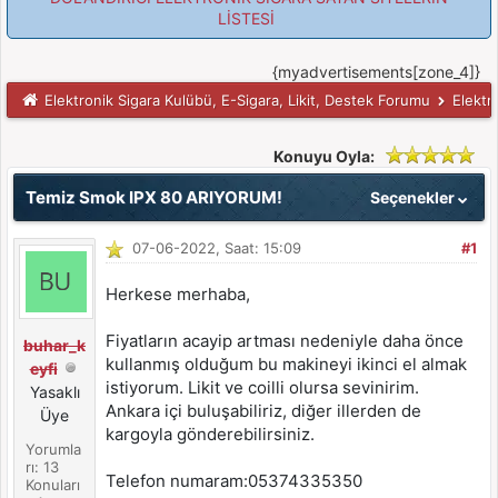
LİSTESİ
{myadvertisements[zone_4]}
Elektronik Sigara Kulübü, E-Sigara, Likit, Destek Forumu
Elektr
Konuyu Oyla:
Temiz Smok IPX 80 ARIYORUM!
Seçenekler
07-06-2022, Saat: 15:09
#1
Herkese merhaba,
Fiyatların acayip artması nedeniyle daha önce
buhar_k
kullanmış olduğum bu makineyi ikinci el almak
eyfi
istiyorum. Likit ve coilli olursa sevinirim.
Yasaklı
Ankara içi buluşabiliriz, diğer illerden de
Üye
kargoyla gönderebilirsiniz.
Yorumla
rı: 13
Telefon numaram:05374335350
Konuları