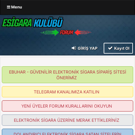
Menu
GIRIŞ YAP
Kayıt Ol
EBUHAR - GÜVENİLİR ELEKTRONİK SİGARA SİPARİŞ SİTESİ
ÖNERİMİZ
TELEGRAM KANALIMIZA KATILIN
YENİ ÜYELER FORUM KURALLARINI OKUYUN
ELEKTRONİK SİGARA ÜZERİNE MERAK ETTİKLERİNİZ
DOLANDIRICI ELEKTRONİK SİGARA SATAN SİTELERİN