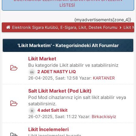
LİSTESİ
{myadvertisements[zone_4]}
Elektronik Sigara Kulübü, E-Sigara, Likit, Destek Forumu
Likit 
'Likit Marketim' - Kategorisindeki Alt Forumlar
Likit Market
Bu kategoride Likit alabilir ve satabilirsiniz
2 ADET NASTY LIQ
26-04-2025, Saat: 12:58
Yazar:
KARTANER
Salt Likit Market (Pod Likit)
Pod Mod cihazlarınız için salt likit alabilir veya
satabilirsiniz.
4 adet Salt likit
26-07-2025, Saat: 11:22
Yazar:
Birkackisiyiz
Likit İncelemeleri
Likit incelemeleri burada