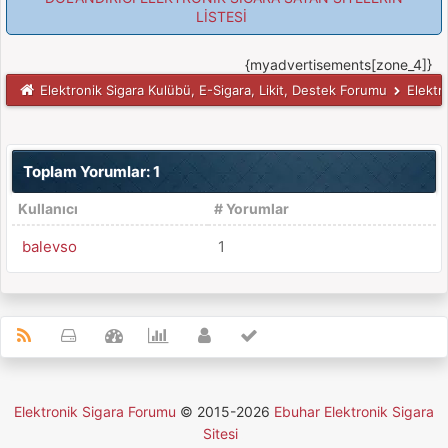
LİSTESİ
{myadvertisements[zone_4]}
Elektronik Sigara Kulübü, E-Sigara, Likit, Destek Forumu
Elektr
Toplam Yorumlar: 1
Kullanıcı
# Yorumlar
balevso
1
Elektronik Sigara Forumu
© 2015-2026
Ebuhar Elektronik Sigara
Sitesi
MyBB