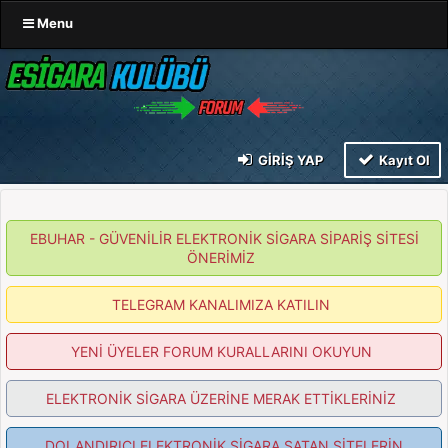
Menu
GIRIŞ YAP
Kayıt Ol
EBUHAR - GÜVENİLİR ELEKTRONİK SİGARA SİPARİŞ SİTESİ
ÖNERİMİZ
TELEGRAM KANALIMIZA KATILIN
YENİ ÜYELER FORUM KURALLARINI OKUYUN
ELEKTRONİK SİGARA ÜZERİNE MERAK ETTİKLERİNİZ
DOLANDIRICI ELEKTRONİK SİGARA SATAN SİTELERİN