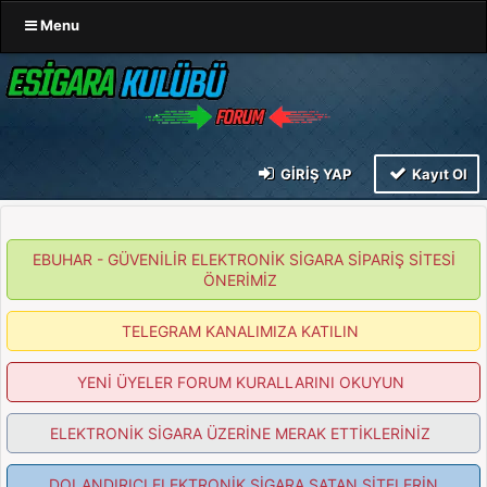
Menu
GIRIŞ YAP
Kayıt Ol
EBUHAR - GÜVENİLİR ELEKTRONİK SİGARA SİPARİŞ SİTESİ
ÖNERİMİZ
TELEGRAM KANALIMIZA KATILIN
YENİ ÜYELER FORUM KURALLARINI OKUYUN
ELEKTRONİK SİGARA ÜZERİNE MERAK ETTİKLERİNİZ
DOLANDIRICI ELEKTRONİK SİGARA SATAN SİTELERİN