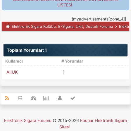
LİSTESİ
{myadvertisements[zone_4]}
Elektronik Sigara Kulübü, E-Sigara, Likit, Destek Forumu
Elektr
Toplam Yorumlar: 1
Kullanıcı
# Yorumlar
AliUK
1
Elektronik Sigara Forumu
© 2015-2026
Ebuhar Elektronik Sigara
Sitesi
MyBB