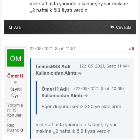
malesef usta yanında o kadar şey var makine
,,2 haftalık ölü fiyatı verdin
Ara
Cevapla
22-05-2021, Saat: 11:57
#5
falimis988 Adlı
(22-05-2021, Saat: 11:44)
Kullanıcıdan Alıntı:
Ömer11
Ömer11 Adlı
(22-05-2021, Saat: 10:09)
Kayıtlı
Kullanıcıdan Alıntı:
Üye
Yorumla
Eğer düşünürseniz 350 ye alabilirim
rı: 15
Konuları
: 1
malesef usta yanında o kadar şey var
Rep
Puanı:
0
makine ,,2 haftalık ölü fiyatı verdin