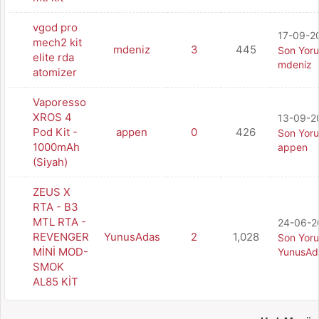
vgod pro
17-09-20
mech2 kit
mdeniz
3
445
Son Yor
elite rda
mdeniz
atomizer
Vaporesso
XROS 4
13-09-20
Pod Kit -
appen
0
426
Son Yor
1000mAh
appen
(Siyah)
ZEUS X
RTA - B3
MTL RTA -
24-06-20
REVENGER
YunusAdas
2
1,028
Son Yor
MİNİ MOD-
YunusAd
SMOK
AL85 KİT