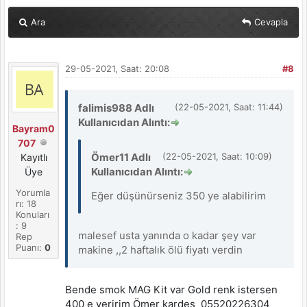
Ara
Cevapla
29-05-2021, Saat: 20:08
#8
falimis988 Adlı
(22-05-2021, Saat: 11:44)
Kullanıcıdan Alıntı:
Bayram0
707
Ömer11 Adlı
(22-05-2021, Saat: 10:09)
Kayıtlı
Kullanıcıdan Alıntı:
Üye
Yorumla
Eğer düşünürseniz 350 ye alabilirim
rı: 18
Konuları
: 9
malesef usta yanında o kadar şey var
Rep
Puanı:
0
makine ,,2 haftalık ölü fiyatı verdin
Bende smok MAG Kit var Gold renk istersen
400 e veririm Ömer kardeş 05520226304