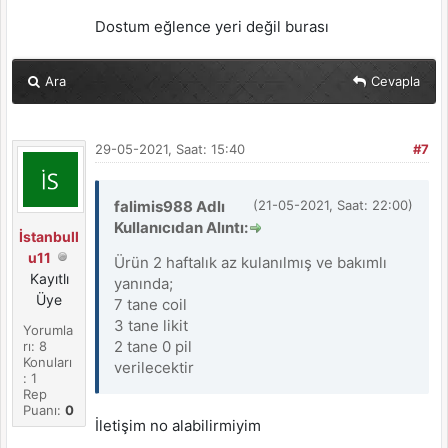
Dostum eğlence yeri değil burası
Ara
Cevapla
29-05-2021, Saat: 15:40
#7
falimis988 Adlı
(21-05-2021, Saat: 22:00)
Kullanıcıdan Alıntı:
İstanbull
u11
Ürün 2 haftalık az kulanılmış ve bakımlı
Kayıtlı
yanında;
Üye
7 tane coil
3 tane likit
Yorumla
2 tane 0 pil
rı: 8
Konuları
verilecektir
: 1
Rep
Puanı:
0
İletişim no alabilirmiyim