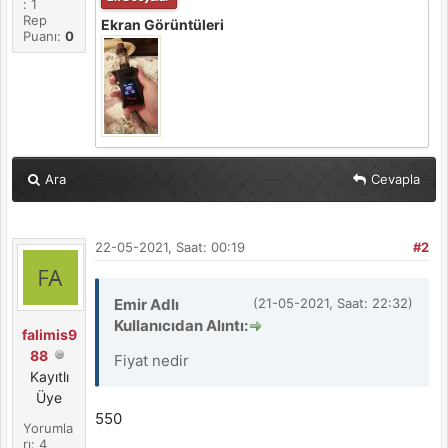
: 1
Rep
Ekran Görüntüleri
Puanı:
0
Ara
Cevapla
22-05-2021, Saat: 00:19
#2
Emir Adlı
(21-05-2021, Saat: 22:32)
Kullanıcıdan Alıntı:
falimis9
88
Fiyat nedir
Kayıtlı
Üye
550
Yorumla
rı: 4