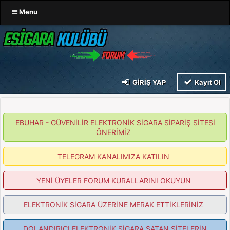
Menu
GIRIŞ YAP
Kayıt Ol
EBUHAR - GÜVENİLİR ELEKTRONİK SİGARA SİPARİŞ SİTESİ
ÖNERİMİZ
TELEGRAM KANALIMIZA KATILIN
YENİ ÜYELER FORUM KURALLARINI OKUYUN
ELEKTRONİK SİGARA ÜZERİNE MERAK ETTİKLERİNİZ
DOLANDIRICI ELEKTRONİK SİGARA SATAN SİTELERİN