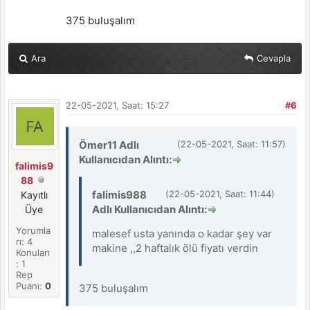
375 buluşalım
Ara
Cevapla
22-05-2021, Saat: 15:27
#6
Ömer11 Adlı
(22-05-2021, Saat: 11:57)
Kullanıcıdan Alıntı:
falimis9
88
falimis988
(22-05-2021, Saat: 11:44)
Kayıtlı
Adlı Kullanıcıdan Alıntı:
Üye
Yorumla
malesef usta yanında o kadar şey var
rı: 4
makine ,,2 haftalık ölü fiyatı verdin
Konuları
: 1
Rep
Puanı:
0
375 buluşalım