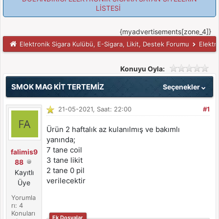
LİSTESİ
{myadvertisements[zone_4]}
Elektronik Sigara Kulübü, E-Sigara, Likit, Destek Forumu
Elektr
Konuyu Oyla:
SMOK MAG KİT TERTEMİZ
Seçenekler
21-05-2021, Saat: 22:00
#1
Ürün 2 haftalık az kulanılmış ve bakımlı
yanında;
7 tane coil
falimis9
3 tane likit
88
2 tane 0 pil
Kayıtlı
verilecektir
Üye
Yorumla
rı: 4
Konuları
Ek Dosyalar