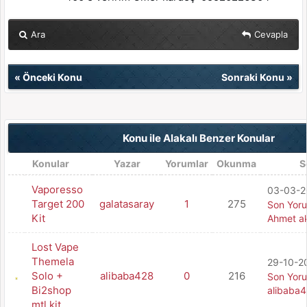
Ara
Cevapla
«
Önceki Konu
Sonraki Konu
»
Konu ile Alakalı Benzer Konular
Konular
Yazar
Yorumlar
Okunma
S
Vaporesso
03-03-2
Target 200
galatasaray
1
275
Son Yor
Kit
Ahmet a
Lost Vape
Themela
29-10-20
Solo +
alibaba428
0
216
Son Yor
Bi2shop
alibaba
mtl kit