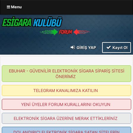
Menu
GIRIŞ YAP
Kayıt Ol
EBUHAR - GÜVENİLİR ELEKTRONİK SİGARA SİPARİŞ SİTESİ
ÖNERİMİZ
TELEGRAM KANALIMIZA KATILIN
YENİ ÜYELER FORUM KURALLARINI OKUYUN
ELEKTRONİK SİGARA ÜZERİNE MERAK ETTİKLERİNİZ
DOLANDIRICI ELEKTRONİK SİGARA SATAN SİTELERİN