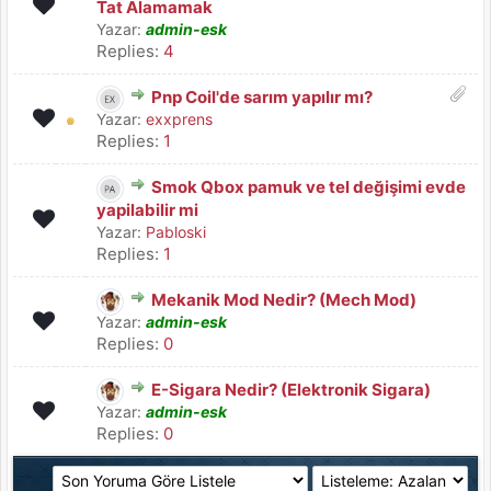
Tat Alamamak
Yazar:
admin-esk
Replies:
4
Pnp Coil'de sarım yapılır mı?
Yazar:
exxprens
Replies:
1
Smok Qbox pamuk ve tel değişimi evde
yapilabilir mi
Yazar:
Pabloski
Replies:
1
Mekanik Mod Nedir? (Mech Mod)
Yazar:
admin-esk
Replies:
0
E-Sigara Nedir? (Elektronik Sigara)
Yazar:
admin-esk
Replies:
0