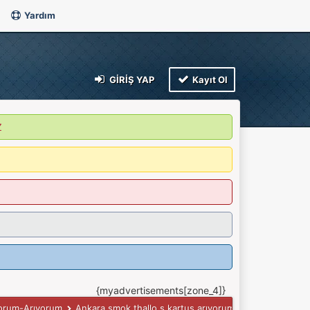
Yardım
GIRIŞ YAP
Kayıt Ol
Z
{myadvertisements[zone_4]}
yorum-Arıyorum
Ankara smok thallo s kartuş arıyorum
Kimler Gönde