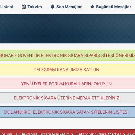
Listesi
Takvim
Son Mesajlar
Bugünkü Mesajlar
BUHAR - GÜVENİLİR ELEKTRONİK SİGARA SİPARİŞ SİTESİ ÖNERİMİ
TELEGRAM KANALIMIZA KATILIN
YENİ ÜYELER FORUM KURALLARINI OKUYUN
ELEKTRONİK SİGARA ÜZERİNE MERAK ETTİKLERİNİZ
DOLANDIRICI ELEKTRONİK SİGARA SATAN SİTELERİN LİSTESİ
k Forumu
Elektronik Sigara Marketim
Elektronik Sigara Market
Alı